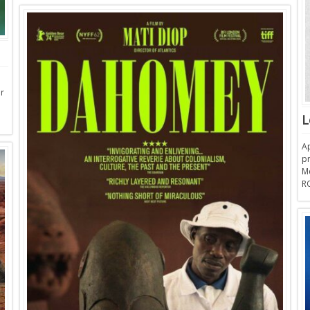
r
L
A
pr
M
RO