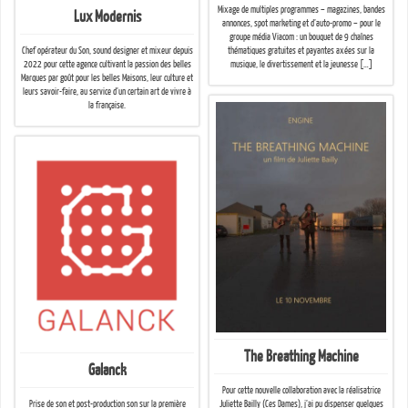
Mixage de multiples programmes – magazines, bandes
Lux Modernis
annonces, spot marketing et d’auto-promo – pour le
groupe média Viacom : un bouquet de 9 chaînes
Chef opérateur du Son, sound designer et mixeur depuis
thématiques gratuites et payantes axées sur la
2022 pour cette agence cultivant la passion des belles
musique, le divertissement et la jeunesse […]
Marques par goût pour les belles Maisons, leur culture et
leurs savoir-faire, au service d’un certain art de vivre à
la française.
The Breathing Machine
Galanck
Pour cette nouvelle collaboration avec la réalisatrice
Juliette Bailly (Ces Dames), j’ai pu dispenser quelques
Prise de son et post-production son sur la première