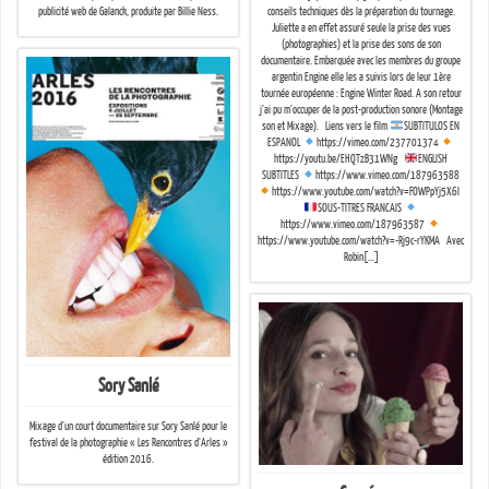
conseils techniques dès la préparation du tournage.
publicité web de Galanck, produite par Billie Ness.
Juliette a en effet assuré seule la prise des vues
(photographies) et la prise des sons de son
documentaire. Embarquée avec les membres du groupe
argentin Engine elle les a suivis lors de leur 1ère
tournée européenne : Engine Winter Road. A son retour
j’ai pu m’occuper de la post-production sonore (Montage
son et Mixage). Liens vers le film
SUBTITULOS EN
ESPANOL
https://vimeo.com/237701374
https://youtu.be/EHQTzB31WNg
ENGLISH
SUBTITLES
https://www.vimeo.com/187963588
https://www.youtube.com/watch?v=FOWPpYj5X6I
SOUS-TITRES FRANCAIS
https://www.vimeo.com/187963587
https://www.youtube.com/watch?v=-Rj9c-rYKMA Avec
Robin[…]
Sory Sanlé
Mixage d’un court documentaire sur Sory Sanlé pour le
festival de la photographie « Les Rencontres d’Arles »
édition 2016.