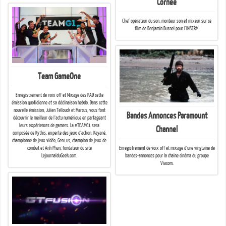
Cornée
Chef opérateur du son, monteur son et mixeur sur ce
film de Benjamin Busnel pour l’INSERM.
Team GameOne
Enregistrement de voix off et Mixage des PAD cette
émission quotidienne et sa déclinaison hebdo. Dans cette
nouvelle émission, Julien Tellouck et Marcus, vous font
Bandes Annonces Paramount
découvrir le meilleur de l’actu numérique en partageant
leurs expériences de gamers. La #TEAMG1 sera
Channel
composée de Kythis, experte des jeux d’action, Kayané,
championne de jeux vidéo, Gen1us, champion de jeux de
combat et Anh Phan, fondateur du site
Enregistrement de voix off et mixage d’une vingtaine de
LejournalduGeek.com.
bandes-annonces pour la chaine cinéma du groupe
Viacom.