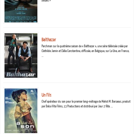
Détails >
Balthazar
Perchman sur la quatrième saison de « Balthazar », une série télévisée créée par
Clothilde Jamin et Clélia Constantine, diffusée, en Belgique, sur La Une, en France,
…
Un Fils
Chef opérateur du son pour le premier long-métrage de Mehdi M. Barsaoui, produit
par Dolce Vita Films, 13 Productions et distribué par Jour 2 fête. …