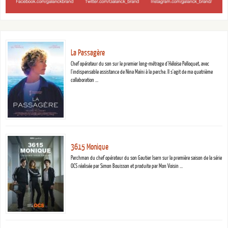
La Passagère
Chef opérateur du son sur le premier long-métrage d'Héloïse Pelloquet, avec
l'indispensable assistance de Nina Maïni à la perche. Il s'agit de ma quatrième
collaboration …
3615 Monique
Perchman du chef opérateur du son Gautier Isern sur la première saison de la série
OCS réalisée par Simon Bouisson et produite par Mon Voisin …