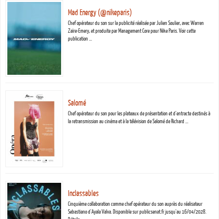
Mad Energy (@nikeparis)
Chef opérateur du son sur la publicité réalisée par Julien Soulier, avec Warren
Zaïre-Emery, et produite par Management Core pour Nike Paris. Voir cette
publication …
Salomé
Chef opérateur du son pour les plateaux de présentation et d'entracte destinés à
la retransmission au cinéma et à la télévision de Salomé de Richard …
Inclassables
Cinquième collaboration comme chef opérateur du son auprès du réalisateur
Sebastiano d'Ayala Valva. Disponible sur publicsenat.fr jusqu'au 16/04/2028.