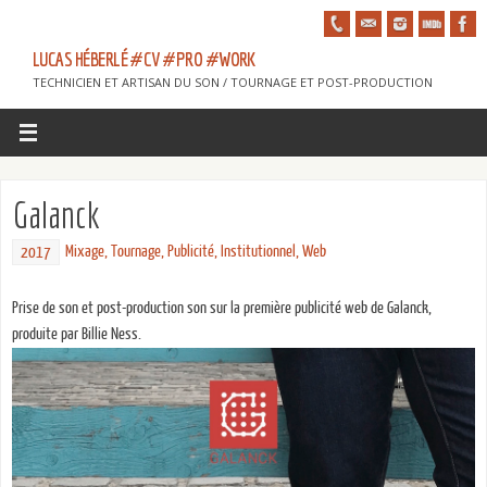
LUCAS HÉBERLÉ #CV #PRO #WORK
TECHNICIEN ET ARTISAN DU SON / TOURNAGE ET POST-PRODUCTION
Galanck
Mixage
,
Tournage
,
Publicité
,
Institutionnel
,
Web
2017
Prise de son et post-production son sur la première publicité web de Galanck,
produite par Billie Ness.