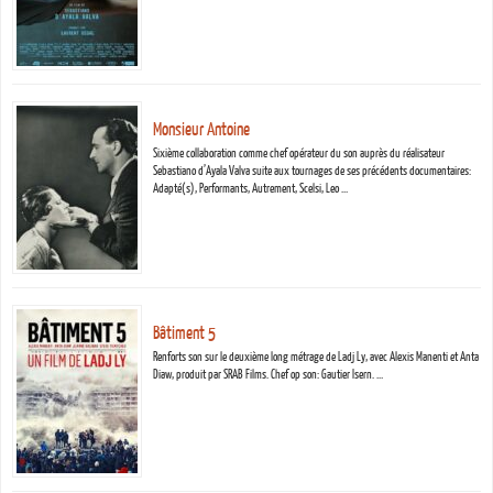
Monsieur Antoine
Sixième collaboration comme chef opérateur du son auprès du réalisateur
Sebastiano d’Ayala Valva suite aux tournages de ses précédents documentaires:
Adapté(s), Performants, Autrement, Scelsi, Leo …
Bâtiment 5
Renforts son sur le deuxième long métrage de Ladj Ly, avec Alexis Manenti et Anta
Diaw, produit par SRAB Films. Chef op son: Gautier Isern. …