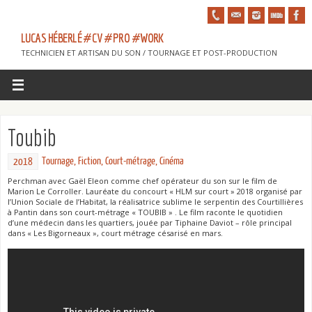
LUCAS HÉBERLÉ #CV #PRO #WORK
TECHNICIEN ET ARTISAN DU SON / TOURNAGE ET POST-PRODUCTION
Toubib
Tournage
,
Fiction
,
Court-métrage
,
Cinéma
2018
Perchman avec Gaël Eleon comme chef opérateur du son sur le film de
Marion Le Corroller. Lauréate du concourt « HLM sur court » 2018 organisé par
l’Union Sociale de l’Habitat, la réalisatrice sublime le serpentin des Courtillières
à Pantin dans son court-métrage « TOUBIB » . Le film raconte le quotidien
d’une médecin dans les quartiers, jouée par Tiphaine Daviot – rôle principal
dans « Les Bigorneaux », court métrage césarisé en mars.