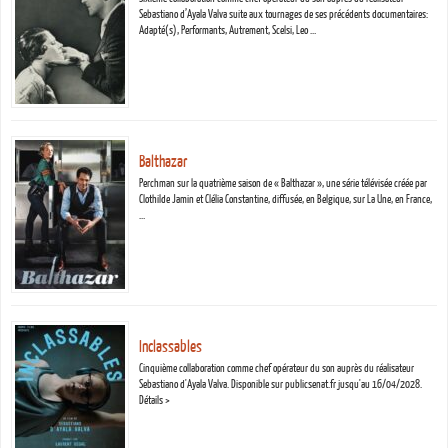
Sebastiano d’Ayala Valva suite aux tournages de ses précédents documentaires:
Adapté(s), Performants, Autrement, Scelsi, Leo …
Balthazar
Perchman sur la quatrième saison de « Balthazar », une série télévisée créée par
Clothilde Jamin et Clélia Constantine, diffusée, en Belgique, sur La Une, en France,
…
Inclassables
Cinquième collaboration comme chef opérateur du son auprès du réalisateur
Sebastiano d'Ayala Valva. Disponible sur publicsenat.fr jusqu'au 16/04/2028.
Détails >