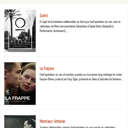
Scelsi
Il s’agit de la troisième collaboration en tant que chef opérateur du son, avec le
réalisateur de films documentaires Sebastiano d’Ayala Valva (Adapté(s),
Performants, Autrement). …
La Frappe
Chef opérateur du son et monteur paroles sur le premier long-métrage de Julien
Gaspar-Oliveri, produit par Easy Tiger, présenté en Séance Spéciale à la Semaine …
Monsieur Antoine
Sixième collaboration comme chef opérateur du son auprès du réalisateur