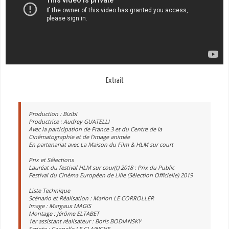
Extrait
Production : Bizibi
Productrice : Audrey GUATELLI
Avec la participation de France 3 et du Centre de la
Cinématographie et de l’image animée
En partenariat avec La Maison du Film & HLM sur court
Prix et Sélections
Lauréat du festival HLM sur cour(t) 2018 : Prix du Public
Festival du Cinéma Européen de Lille (Sélection Officielle) 2019
Liste Technique
Scénario et Réalisation : Marion LE CORROLLER
Image : Margaux MAGIS
Montage : Jérôme ELTABET
1er assistant réalisateur : Boris BODIANSKY
Scripte : Cannelle LE CLAINCHE