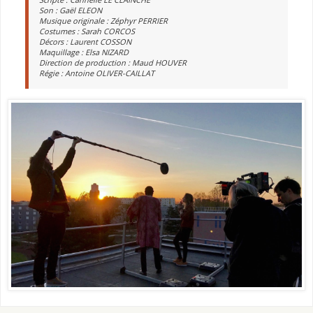
Son : Gaël ELEON
Musique originale : Zéphyr PERRIER
Costumes : Sarah CORCOS
Décors : Laurent COSSON
Maquillage : Elsa NIZARD
Direction de production : Maud HOUVER
Régie : Antoine OLIVER-CAILLAT