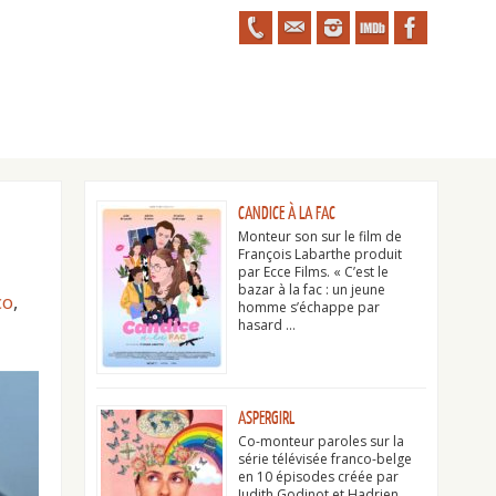
CANDICE À LA FAC
Monteur son sur le film de
François Labarthe produit
par Ecce Films. « C’est le
bazar à la fac : un jeune
co
,
homme s’échappe par
hasard …
ASPERGIRL
Co-monteur paroles sur la
série télévisée franco-belge
en 10 épisodes créée par
Judith Godinot et Hadrien