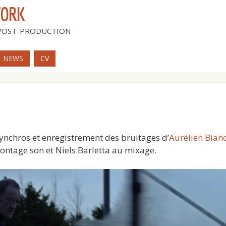
WORK
 POST-PRODUCTION
NEWS
CV
ynchros et enregistrement des bruitages d’
Aurélien Bian
ntage son et Niels Barletta au mixage.