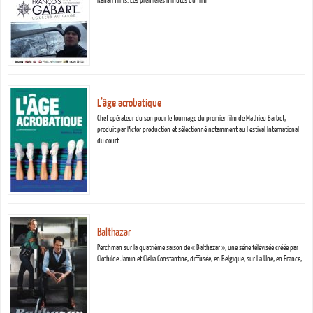
Kanari films. Les premières minutes du film
L’âge acrobatique
Chef opérateur du son pour le tournage du premier film de Mathieu Barbet,
produit par Pictor production et sélectionné notamment au Festival International
du court …
Balthazar
Perchman sur la quatrième saison de « Balthazar », une série télévisée créée par
Clothilde Jamin et Clélia Constantine, diffusée, en Belgique, sur La Une, en France,
…