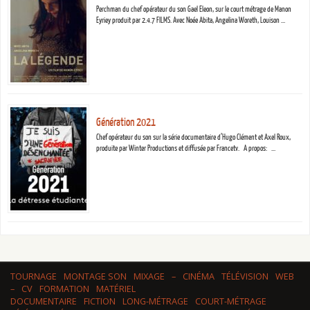
Perchman du chef opérateur du son Gael Eleon, sur le court métrage de Manon
Eyriey produit par 2.4.7 FILMS. Avec Noée Abita, Angelina Woreth, Louison …
Génération 2021
Chef opérateur du son sur la série documentaire d’Hugo Clément et Axel Roux,
produite par Winter Productions et diffusée par Francetv. A propos: …
TOURNAGE
MONTAGE SON
MIXAGE
–
CINÉMA
TÉLÉVISION
WEB
–
CV
FORMATION
MATÉRIEL
DOCUMENTAIRE
FICTION
LONG-MÉTRAGE
COURT-MÉTRAGE