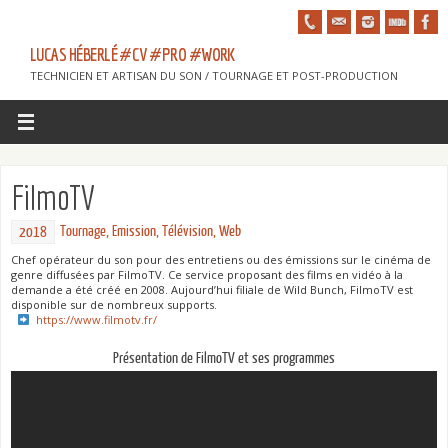
LUCAS HÉBERLÉ #CV #PRO #WORK
TECHNICIEN ET ARTISAN DU SON / TOURNAGE ET POST-PRODUCTION
FilmoTV
Tournage
,
Emission
,
Télévision
,
Web
2018
Chef opérateur du son pour des entretiens ou des émissions sur le cinéma de
genre diffusées par FilmoTV. Ce service proposant des films en vidéo à la
demande a été créé en 2008. Aujourd’hui filiale de Wild Bunch, FilmoTV est
disponible sur de nombreux supports.
https://www.filmotv.fr/
Présentation de FilmoTV et ses programmes