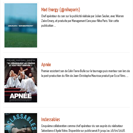
Mad Energy (@nikeparis)
Chef opérateur du son sur la publicité réalisée par Julien Soulier, avec Warren
Zaïre-Emery, et produite par Management Core pour Nike Paris. Voir cette
publication …
Apnée
Premier assistant son de Colin Favre-Bulle sur le tournage puis monteur son lors de
la post-production du film de Jean-Christophe Meurisse produit par Ecce Films. …
Inclassables
Cinquième collaboration comme chef opérateur du son auprès du réalisateur
Sebastiano d'Ayala Valva. Disponible sur publicsenat.fr jusqu'au 16/04/2028.