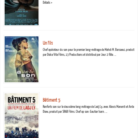
Détails >
Un Fils
Chef opérateur du son pour le premier long-métrage de Mehdi M. Barsaoui, produit
par Dolce Vita Films, 13 Productions et distribué par Jour 2 fête. …
Bâtiment 5
Renforts son sur le deuxième long métrage de Ladj Ly, avec Alexis Manenti et Anta
Diaw, produit par SRAB Films. Chef op son: Gautier Isern. …