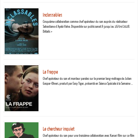
Inclassables
Cinquième collaboration comme chef opérateur du son auprès du réalisateur
Sebastiano d'Ayala Valva. Disponible sur publicsenat.fr jusqu'au 16/04/2028.
Détails >
La Frappe
Chef opérateur du son et monteur paroles sur le premier long-métrage de Julien
Gaspar-Oliveri, produit par Easy Tiger, présenté en Séance Spéciale à la Semaine …
Le chercheur inquiet
Chef opérateur du son pour une troisième collaboration avec Kanari film sur ce film