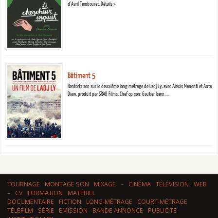
d'Avril Tembouret. Détails >
Bâtiment 5
Renforts son sur le deuxième long métrage de Ladj Ly, avec Alexis Manenti et Anta
Diaw, produit par SRAB Films. Chef op son: Gautier Isern. …
TOURNAGE
MONTAGE SON
MIXAGE
–
CINÉMA
TÉLÉVISION
WEB
–
CV
FORMATION
MATÉRIEL
DOCUMENTAIRE
FICTION
LONG-MÉTRAGE
COURT-MÉTRAGE
TÉLÉFILM
SÉRIE
EMISSION
BANDE ANNONCE
PUBLICITÉ