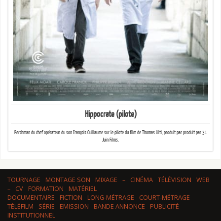
Hippocrate (pilote)
Perchman du chef opérateur du son François Guillaume sur le pilote du film de Thomas Lilti, produit par produit par 31
Juin Films.
TOURNAGE
MONTAGE SON
MIXAGE
–
CINÉMA
TÉLÉVISION
WEB
–
CV
FORMATION
MATÉRIEL
DOCUMENTAIRE
FICTION
LONG-MÉTRAGE
COURT-MÉTRAGE
TÉLÉFILM
SÉRIE
EMISSION
BANDE ANNONCE
PUBLICITÉ
INSTITUTIONNEL