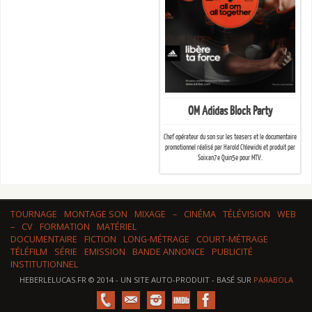
OM Adidas Block Party
Chef opérateur du son sur les teasers et le documentaire
promotionnel réalisé par Harold Chlewicki et produit par
Soixan7e Quin5e pour MTV.
TOURNAGE
MONTAGE SON
MIXAGE
–
CINÉMA
TÉLÉVISION
WEB
–
CV
FORMATION
MATÉRIEL
DOCUMENTAIRE
FICTION
LONG-MÉTRAGE
COURT-MÉTRAGE
TÉLÉFILM
SÉRIE
EMISSION
BANDE ANNONCE
PUBLICITÉ
INSTITUTIONNEL
HEBERLELUCAS.FR © 2014 - UN SITE AUTO-PRODUIT - BASÉ SUR
PAЯABOLA