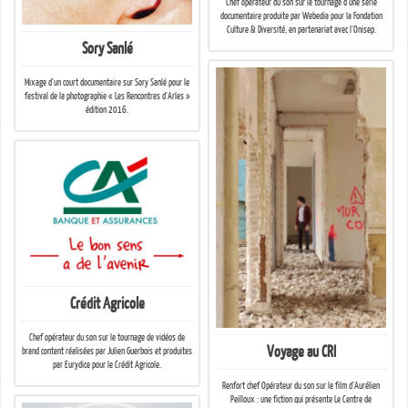
Chef opérateur du son sur le tournage d’une série
documentaire produite par Webedia pour la Fondation
Culture & Diversité, en partenariat avec l’Onisep.
Sory Sanlé
Mixage d’un court documentaire sur Sory Sanlé pour le
festival de la photographie « Les Rencontres d’Arles »
édition 2016.
Crédit Agricole
Chef opérateur du son sur le tournage de vidéos de
Voyage au CRI
brand content réalisées par Julien Guerbois et produites
par Eurydice pour le Crédit Agricole.
Renfort chef Opérateur du son sur le film d’Aurélien
Peilloux : une fiction qui présente Le Centre de