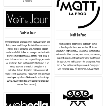
la française.
Voir le Jour
Matt La Prod
Nouvel employeur en production « institutionnelle » pour
Chef opérateur du son sur un plateau tri-cam en
de la prise de son à l’image destinée à la communication
« Remote production » pour un client US. Nouvel
interne dans le secteur du luxe. Agence de création
employeur : Matt La Prod >> « Agence de communication
audiovisuelle Voir le Jour est une agence audiovisuelle
audiovisuelle : Nous pensons, nous créons, nous captons,
créative, jeune et passionnée, basée à Paris, ayant à
nous diffusons du contenu à haute valeur ajoutée pour
cœur de transmettre sa passion pour l’image, au service
des agences, des institutions et des entreprises. Avec
de ses clients. Nous accompagnons les marques et les
Matt la Prod, redécouvrez la puissance de l’image pour
entreprises dans le conseil, la conception et la
faire vivre vos idées. » http://www.mattlaprod.com
réalisation de leurs dispositifs vidéo éditoriaux et
créatifs. Films publicitaires, vidéos web, films corporate,
reportages, captations d’événements, motion design
2D/3D, nous traitons tout type de projets conçus sur
mesure. Nous sommes[…]