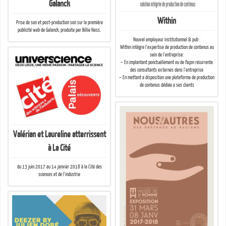
Galanck
Within
Prise de son et post-production son sur la première
publicité web de Galanck, produite par Billie Ness.
Nouvel employeur institutionnel & pub :
Within intègre l’expertise de production de contenus au
sein de l’entreprise:
– En implantant ponctuellement ou de façon récurrente
des consultants externes dans l’entreprise
– En mettant a disposition une plateforme de production
de contenus dédiée a ses clients
Valérian et Laureline atterrissent
à La Cité
du 13 juin 2017 au 14 janvier 2018 à la Cité des
sciences et de l’industrie