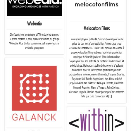
Webedia
Melocoton Films
Chef opérateur du son sur différents programmes
« brand content » pour plusieurs filiales du groupe
Nouvel employeur publicité / institutionnel pour de la
Webedia. Plus d’infos concernant cet employeur sur
prise de son lors d’une captation / reportage type
webedia-group.com
« soirée des mécènes ». Client: lieu culturel de renom. À
proposMelocoton Films est une société de production
créée par Hélène Mitjavile et Théo Laboulandine.
S’appuyant sur son activité de contenus audiovisuels et
publicitaires, Melocoton soutient des projets d’auteurs
audacieux, avec un intérêt tout particulier pour les
coproductions internationales (Finlande, Hongrie, Croatie,
Royaume-Uni, Suède, Argentine). Nos films ont été
projetés dans des festivals tels que Toronto, Clermont-
Ferrand, Premiers Plans d’Angers, Palm Springs,
Varsovie, Zagreb, Seminci et ont participé à des marchés
tels que Euro Connection et[…]