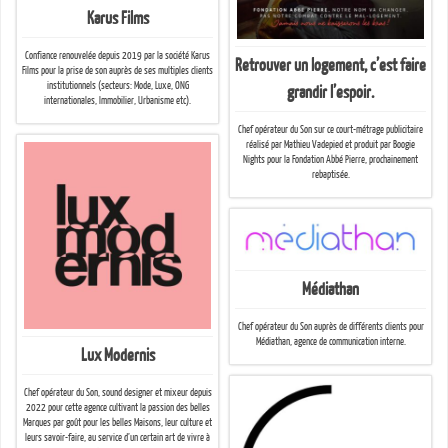
Karus Films
Confiance renouvelée depuis 2019 par la société Karus
Retrouver un logement, c’est faire
Films pour la prise de son auprès de ses multiples clients
institutionnels (secteurs: Mode, Luxe, ONG
grandir l’espoir.
internationales, Immobilier, Urbanisme etc).
Chef opérateur du Son sur ce court-métrage publicitaire
réalisé par Mathieu Vadepied et produit par Boogie
Nights pour la Fondation Abbé Pierre, prochainement
rebaptisée.
Médiathan
Chef opérateur du Son auprès de différents clients pour
Médiathan, agence de communication interne.
Lux Modernis
Chef opérateur du Son, sound designer et mixeur depuis
2022 pour cette agence cultivant la passion des belles
Marques par goût pour les belles Maisons, leur culture et
leurs savoir-faire, au service d’un certain art de vivre à